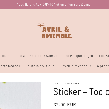
Nous livrons Aux DOM-TOM et en Union Européenne
tickers
Les Stickers pour SumUp
Les Marque-pages
Les Ki
Carte Cadeau
Toute la boutique
Devenir Revendeur
A prop
AVRIL & NOVEMBRE
Sticker – Too 
Prix
€2,00 EUR