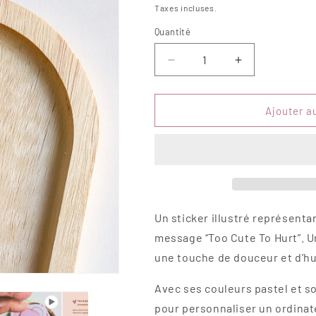
habituel
Taxes incluses.
Quantité
Quantité
Réduire
Augmenter
la
la
quantité
quantité
de
de
Ajouter a
Sticker
Sticker
–
–
Too
Too
cute
cute
to
to
hurt
hurt
Un sticker illustré représent
message “Too Cute To Hurt”. Un
une touche de douceur et d’hu
Avec ses couleurs pastel et son
pour personnaliser un ordinate