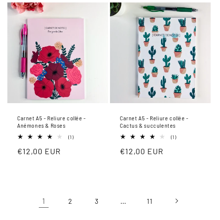
Carnet A5 - Reliure collée -
Carnet A5 - Reliure collée -
Anémones & Roses
Cactus & succulentes
1
1
(1)
(1)
total
total
Prix
€12,00 EUR
Prix
€12,00 EUR
des
des
critiques
critiques
habituel
habituel
1
…
2
3
11