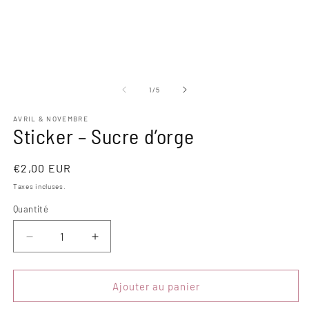
une
u
fenêtre
f
modale
m
de
1
/
5
AVRIL & NOVEMBRE
Sticker – Sucre d’orge
Prix
€2,00 EUR
habituel
Taxes incluses.
Quantité
Quantité
Réduire
Augmenter
la
la
quantité
quantité
de
de
Ajouter au panier
Sticker
Sticker