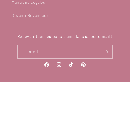
Mentions Légales
Devenir Revendeur
Recevoir tous les bons plans dans sa boîte mail !
E-mail
Facebook
Instagram
TikTok
Pinterest
Pays/région
France | EUR €
Moyens
de