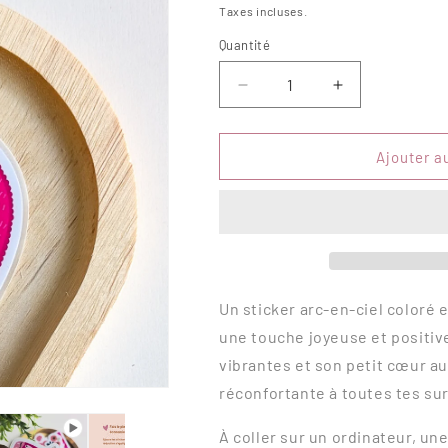
habituel
Taxes incluses.
Quantité
Quantité
Réduire
Augmenter
la
la
quantité
quantité
de
de
Ajouter a
Sticker
Sticker
–
–
Arc
Arc
coloré
coloré
Un sticker arc-en-ciel coloré e
une touche joyeuse et positiv
vibrantes et son petit cœur au 
réconfortante à toutes tes su
À coller sur un ordinateur, un