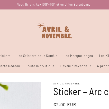
Nous livrons Aux DOM-TOM et en Union Européenne
tickers
Les Stickers pour SumUp
Les Marque-pages
Les Ki
Carte Cadeau
Toute la boutique
Devenir Revendeur
A prop
AVRIL & NOVEMBRE
Sticker – Arc 
Prix
€2,00 EUR